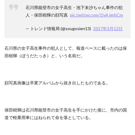
石川県能登市の女子高生・池下未沙ちゃん事件の犯
人・保田樹輝の顔写真
pic.twitter.com/1IvAJgrbCm
— トレンド情報局 (@sougosien13)
2017年3月12日
石川県の女子高生事件の犯人として、報道ベースに載ったのは保
田樹輝（ぼうだたっき）と、いう名前だ。
顔写真画像は卒業アルバムから抜き出したものである。
保田樹輝は石川県能登市の女子高生を手にかけた後に、市内の国
道で軽乗用車にはねられて命を落としている。