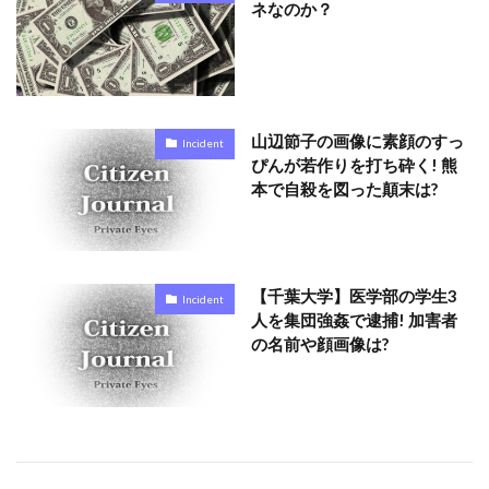
ネなのか？
山辺節子の画像に素顔のすっ
Incident
ぴんが若作りを打ち砕く! 熊
本で自殺を図った顛末は?
【千葉大学】医学部の学生3
Incident
人を集団強姦で逮捕! 加害者
の名前や顔画像は?