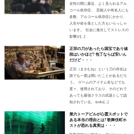
女性の間に最近、よく見られるアル
コール依存症。 芸能人や有名人にも
多数、アルコール依存症にかかり、
人生や命を落とした方もいらっしゃ
います。 社会に進出してストレスの
影響が[…]
正宗の刀があったら国宝であり値
段はいかほど? 包丁ならば安いん
だけど・・・
正宗（まさむね）という刀の存在は
誰でも一度は聞いたことがあるだろ
う。 ゲームのアイテム名などでも
度々、使用されており、そのどれで
あっても最強クラスの武器として認
知されている。 &nbs[…]
第六トーアビルが心霊スポットで
ある本当の理由とは? 歌舞伎町ホ
ストが恐れる真実は・・・