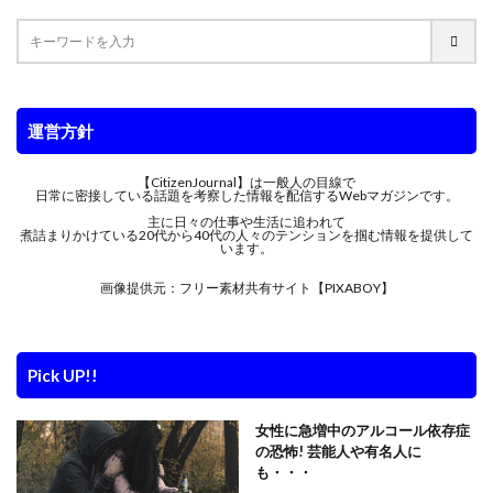
運営方針
【CitizenJournal】は一般人の目線で
日常に密接している話題を考察した情報を配信するWebマガジンです。
主に日々の仕事や生活に追われて
煮詰まりかけている20代から40代の人々のテンションを掴む情報を提供して
います。
画像提供元：フリー素材共有サイト【PIXABOY】
Pick UP!!
女性に急増中のアルコール依存症
の恐怖! 芸能人や有名人に
も・・・