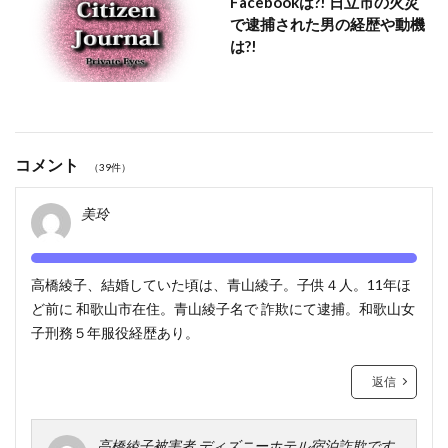
Facebookは?! 日立市の火災
で逮捕された男の経歴や動機
は?!
コメント
（39件）
美玲
高橋綾子、結婚していた頃は、青山綾子。子供４人。11年ほ
ど前に 和歌山市在住。青山綾子名で 詐欺にて逮捕。和歌山女
子刑務５年服役経歴あり。
返信
高橋綾子被害者 ディズニーホテル宿泊詐欺です