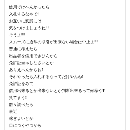
信用でけへんかったら
入札するなやで‼️
お互いに変態には
気をつけましょうね‼️‼️
そうよ‼️‼️
スムーズに通常の取引が出来ない場合は中止よ‼️‼️
普通に考えたら
出品者を信用できひんから
免許証呈示しなさいとか
ありえへんからね❗️
それやったら入札するなってだけやんね❗️
免許証をみて
信用出来るとか出来ないとか判断出来るって何様や❓
笑てまう❗️
散々調べたら
最近
稼ぎよいとか
目につくやつから