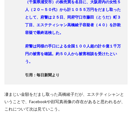
（千葉県浦安市）の株売買を名目に、大阪府内の女性５
人（２０～５０代）から計１０５５万円をだまし取った
として、府警は２５日、同府守口市藤田（とうだ）町３
丁目、エステティシャン高橋綾子容疑者（４０）を詐欺
容疑で最終送検した。
府警は同様の手口による全国１００人超の計６億１千万
円の被害を確認。約５０人から被害相談を受けたとい
う。
引用：毎日新聞より
凄まじい金額をだまし取った高橋綾子だが、エステティシャンと
いうことで、Facebookや顔写真画像の存在があると思われるが、
これについて次は見ていこう。