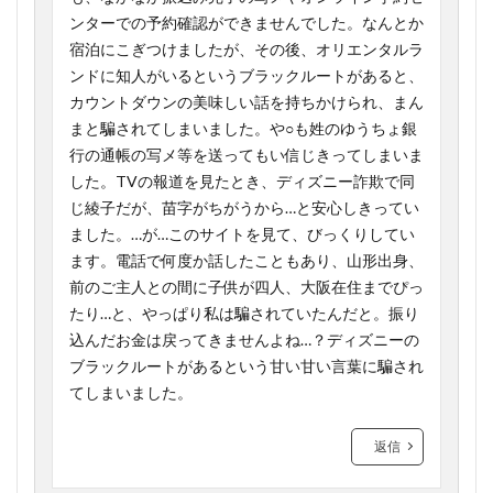
ンターでの予約確認ができませんでした。なんとか
宿泊にこぎつけましたが、その後、オリエンタルラ
ンドに知人がいるというブラックルートがあると、
カウントダウンの美味しい話を持ちかけられ、まん
まと騙されてしまいました。や○も姓のゆうちょ銀
行の通帳の写メ等を送ってもい信じきってしまいま
した。TVの報道を見たとき、ディズニー詐欺で同
じ綾子だが、苗字がちがうから…と安心しきってい
ました。…が…このサイトを見て、びっくりしてい
ます。電話で何度か話したこともあり、山形出身、
前のご主人との間に子供が四人、大阪在住までぴっ
たり…と、やっぱり私は騙されていたんだと。振り
込んだお金は戻ってきませんよね…？ディズニーの
ブラックルートがあるという甘い甘い言葉に騙され
てしまいました。
返信