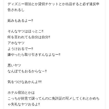
ディズニー宿泊とか貸切チケットとか出品すると必ず違反申
告されるし
妬みもあるよー‼️
そんなヤツはほっとこ‼️
何を言われても自分は自分‼️
アホなヤツ
ようけおるでー‼️
嫌やったら取り引きすんなよなー‼️
悪いヤツ
なんぼでもおるからな～‼️
気をつけなあかんよ‼️‼️
ホテル宿泊とかは
こっちが好意で譲ってんのに免許証の写メしてくれとかめち
ゃ失礼なヤツおるよ‼️