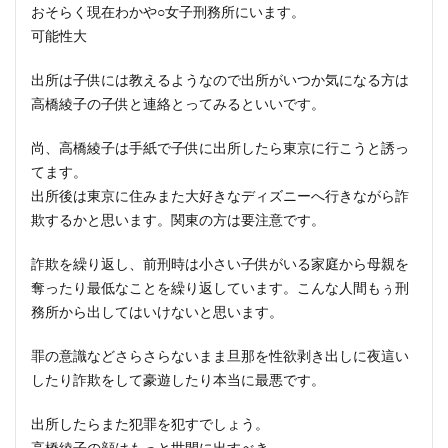
おそらく現在わかや○女子刑務所にいます。
可能性大
出所は子供には教えるようなので出所がいつか気になる方は
高橋綾子の子供と連絡とってみるといいです。
尚、高橋綾子は手紙で子供に出所したら東京に行こうと誘っ
てます。
出所後は東京に住みまた大好きなディズニーへ行きながら詐
欺するかと思います。関東の方は要注意です。
詐欺を繰り返し、前刑時は小さい子供がいる家庭から母親を
奪ったり最低なことを繰り返しています。こんな人間もぅ刑
務所から出してはいけないと思います。
罪の意識などさらさらないまま旦那を性欲剥き出しに夜這い
したり詐欺をして豪遊したり本当に最悪です。
出所したらまた犯罪を犯すでしょう。
高橋綾子の顔はもっと世間に出すべき。