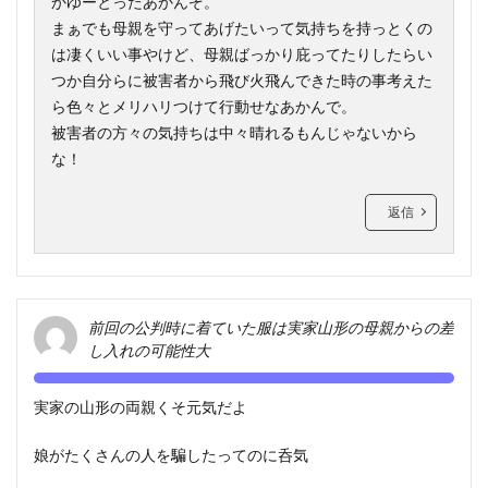
かゆーとったあかんぞ。
まぁでも母親を守ってあげたいって気持ちを持っとくの
は凄くいい事やけど、母親ばっかり庇ってたりしたらい
つか自分らに被害者から飛び火飛んできた時の事考えた
ら色々とメリハリつけて行動せなあかんで。
被害者の方々の気持ちは中々晴れるもんじゃないから
な！
返信
前回の公判時に着ていた服は実家山形の母親からの差
し入れの可能性大
実家の山形の両親くそ元気だよ
娘がたくさんの人を騙したってのに呑気