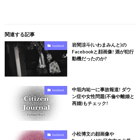
関連する記事
岩間涼斗(いわまみんと)の
Incident
Facebookと顔画像! 酒が犯行
動機だったのか?
中垣内祐一に事故報道! ダウ
Incident
ン症や女性問題(不倫や離婚と
再婚)もチェック!
小松博文の顔画像や
Incident