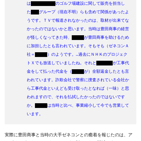
は
のゴルフ場建設に関して販売を担当し
た
グループ（現在不明）らも含めて関係があったよ
うです。ＴＶで報道されなかったのは、取材が出来てな
かったのではないかと思います。当時は豊田商事の経営
が怪しくなってきた時、
が豊田商事を助けるため
に加担したとも言われています。そもそも（ゼネコンＡ
社＝
）のようです。…過去に
ＮＨＫ
のプロジェク
トＸでも放送していましたね。それと
が工事代
金をして払った代金を（
が）全額返金したとも言
われています。詐欺会社で警察に捜査されている会社か
ら工事代金といえども受け取ったとなれば（一味）と思
われますので、それを払拭したかったのではないです
か。
は当時と比べ、事業縮小して今でも営業して
います。
実際に豊田商事と当時の大手ゼネコンとの癒着を報じたのは、ア