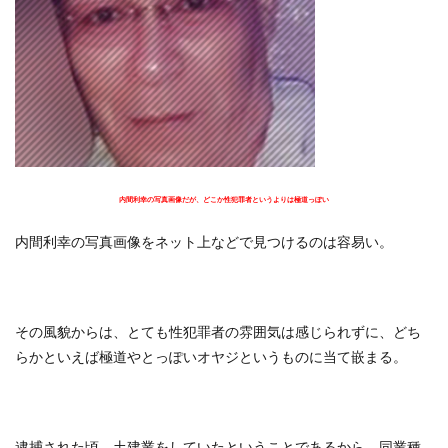
内間利幸の写真画像だが、どこか性犯罪者というよりは極道っぽい
内間利幸の写真画像をネット上などで見つけるのは容易い。
その風貌からは、とても性犯罪者の雰囲気は感じられずに、どち
らかといえば極道やとっぽいオヤジというものに当て嵌まる。
逮捕された頃、土建業をしていたということであるから、同業種