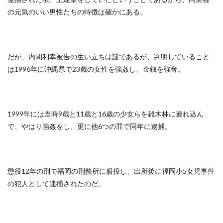
の元気のいい男性たちの特徴は確かにある。
だが、内間利幸被告の生い立ちは謎であるが、判明していること
は1996年に沖縄県で23歳の女性を強姦し、金銭を強奪。
1999年には当時9歳と11歳と16歳の少女らを雑木林に連れ込ん
で、やはり強姦をし、更に他6つの罪で同年に逮捕。
懲役12年の刑で福岡の刑務所に服役し、出所後に福岡小5女児事件
の犯人として逮捕されたのだ。