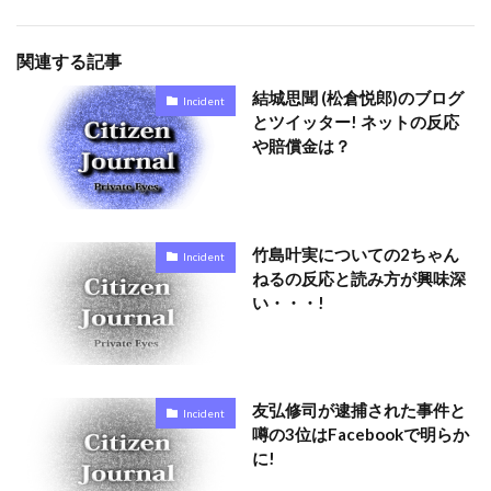
関連する記事
結城思聞 (松倉悦郎)のブログ
Incident
とツイッター! ネットの反応
や賠償金は？
竹島叶実についての2ちゃん
Incident
ねるの反応と読み方が興味深
い・・・!
友弘修司が逮捕された事件と
Incident
噂の3位はFacebookで明らか
に!