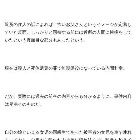
近所の住人の話によれば、怖いお父さんというイメージが定着し
ていた反面、しっかりと同棲する前には近所の人間に挨拶をして
いたという真面目な部分もあったという。
現在は殺人と死体遺棄の罪で無期懲役になっている内間利幸。
だが、実際には過去の前科の内容からも分かるように、事件内容
は卑劣そのものだ。
自分の娘といえる女児の同級生であった被害者の女児を車で連れ
去ってから、自宅から離れた山小屋に連れ込んで、乱暴を加えて