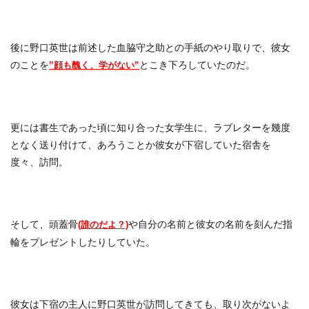
後に野口英世は前述した血脇守之助との手紙のやり取りで、彼女
のことを
とこき下ろしていたのだ。
”顔も醜く、学がない”
更には書生であった頃に知り合った女学生に、ラブレターを幾度
となく送り付けて、あろうことか彼女が下宿していた宿舎を
度々、訪問。
そして、頭蓋骨
や自分の名前と彼女の名前を刻んだ指
(誰のだよ？)
輪をプレゼントしたりしていた。
彼女は下宿の主人に野口英世が訪問してきても、取り次がないよ