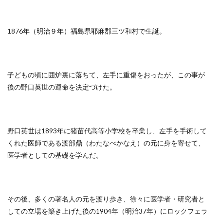
1876年（明治９年）福島県耶麻郡三ツ和村で生誕。
子どもの頃に囲炉裏に落ちて、左手に重傷をおったが、この事が
後の野口英世の運命を決定づけた。
野口英世は1893年に猪苗代高等小学校を卒業し、左手を手術して
くれた医師である渡部鼎（わたなべかなえ）の元に身を寄せて、
医学者としての基礎を学んだ。
その後、多くの著名人の元を渡り歩き、徐々に医学者・研究者と
しての立場を築き上げた後の1904年（明治37年）にロックフェラ