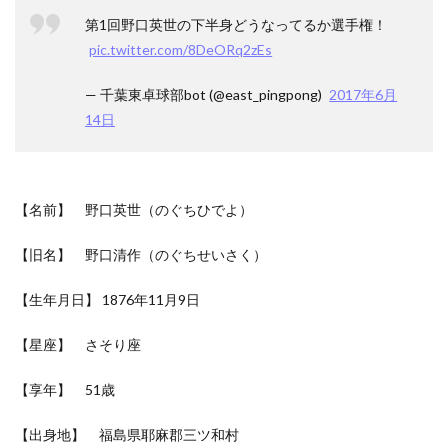
第1回野口英世の下半身どうなってるか選手権！
pic.twitter.com/8DeORq2zEs
— 千葉東卓球部bot (@east_pingpong)
2017年6月
14日
【名前】 野口英世（のぐちひでよ）
【旧名】 野口清作（のぐちせいさく）
【生年月日】 1876年11月9日
【星座】 さそり座
【享年】 51歳
【出身地】 福島県耶麻郡三ツ和村