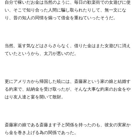
自分で稼いだお金は当然のように、毎日の歓楽街での女遊びに使
い、そこで知り合った人間に騙し取られたりして、無一文にな
り、昔の知人の同情を煽って借金を重ねていったそうだ。
当然、返す気などはさらさらなく、借りた金はまた女遊びに消え
ていたというから、太刀が悪いのだ。
更にアメリカから帰国した暁には、斎藤家という家の娘と結婚す
る約束で、結納金を受け取ったが、そんな大事な約束のお金をや
はり友人達と宴を開いて散財。
斎藤家の娘である斎藤ます子と関係を持ったのも、彼女の実家か
ら金を巻き上げる為の関係であった。