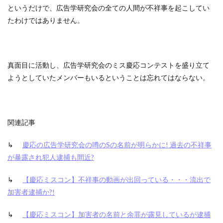
というだけで、広告学研究会の全ての人間が不祥事を起こしてい
たわけではありません。
真面目に活動し、広告学研究会のミス慶応コンテストを盛り立て
ようとしていたメンバーもいるということは忘れてはならない。
関連記事
↳
慶応の広告学研究会の噂のSの名前が明らかに! 過去の不祥事
が暴露され犯人逮捕も間近?
↳
【慶応ミスコン】不祥事の動画が出回っている・・・流出で
加害者逮捕か?!
↳
【慶応ミスコン】加害者の名前と余罪が露見しているが逮捕