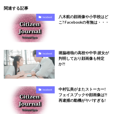
関連する記事
八木航の顔画像や小学校はど
Incident
こ? Facebookの有無は・・・
堀脇雄哉の高校や中学,彼女が
Incident
判明しており顔画像も特定
か?!
中村弘美がまたストーカー!
Incident
フェイスブックや顔画像は?!
再逮捕の動機がヤバすぎる!