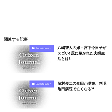
関連する記事
八嶋智人の嫁・宮下今日子が
Entertainer♀
スゴい! 尻に敷かれた夫婦生
活とは?!
藤村俊二の死因が現在、判明!
Entertainer♂
亀田病院で亡くなる?!