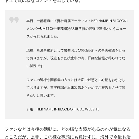
ト上で次の様なコメントを出している。
本日、一部報道にて弊社所属アーティストHER NAME IN BLOODの
メンバーUMEBO(中里茂樹)が大麻所持の容疑で逮捕というニュー
スが報じられました。
現在、所属事務所として警察および関係各所への事実確認を行っ
ておりますが、現在もまだ捜査中の為、詳細な情報が得られてな
い状況です。
ファンの皆様や関係者の方々には大変ご迷惑とご心配をおかけし
ておりますが、事実確認が出来次第あらためてご報告をさせて頂
きたいと思います。
引用：HER NAME IN BLOOD OFFICIAL WEBSITE
ファンなどは今後の活動に、どの様な支障があるのかが気になる
ところだが、是非、この様な事態にも負けずに、海外で今後も活