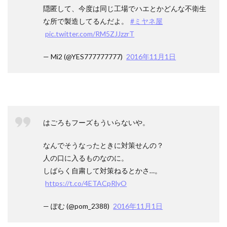
隠匿して、今度は同じ工場でハエとかどんな不衛生
な所で製造してるんだよ。
#ミヤネ屋
pic.twitter.com/RM5ZJJzzrT
— Mi2 (@YES777777777)
2016年11月1日
はごろもフーズもういらないや。
なんでそうなったときに対策せんの？
人の口に入るものなのに。
しばらく自粛して対策ねるとかさ…。
https://t.co/4ETACpRlyO
— ぽむ (@pom_2388)
2016年11月1日