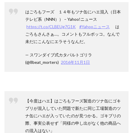
はごろもフーズ １４年もツナ缶にハエ混入（日本
テレビ系（NNN）） – Yahoo!ニュース
https://t.co/CLBEUg7G1K
#Yahooニュース
は
ごろもさんさぁ…。コメントもフルボッコ。なんで
未だにこんなにエラそうなんだ。
— スワンダイブ式カタパルトゴリラ
(@8beat_morters)
2016年11月1日
【今度はハエ】はごろもフーズ製造のツナ缶にゴキ
ブリが混入していた問題で新たに同じ工場製造のツ
ナ缶にハエが入っていたのが見つかる。ゴキブリの
際、事実公表せず「同様の申し出がなく他の商品へ
の混入はない」