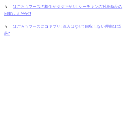
↳
はごろもフーズの株価がダダ下がり! シーチキンの対象商品の
回収はまだか?!
↳
はごろもフーズにゴキブリ! 混入はなぜ? 回収しない理由は隠
蔽?