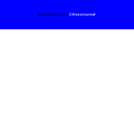
© Copyright 2026
CitizenJournal
.