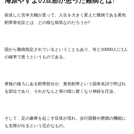
海原やすよの旦那が患った難病とは?
前述した宮本大輔が患って、人生を大きく変えた難病である黄色
靭帯骨化症とは、どの様な病気なのだろうか?
国から難病指定されているということもあり、何と20000人に1人
の確率で患うというものである。
脊髄の後ろにある靭帯部分が、黄色靭帯という固有名詞で呼ばれ
る部位であり、それがなんと骨の様に硬くなり神経を圧迫。
そして、足の麻痺を起こす症状が現れ、歩行困難や膀胱の機能に
も支障が出るという厄介なもの。