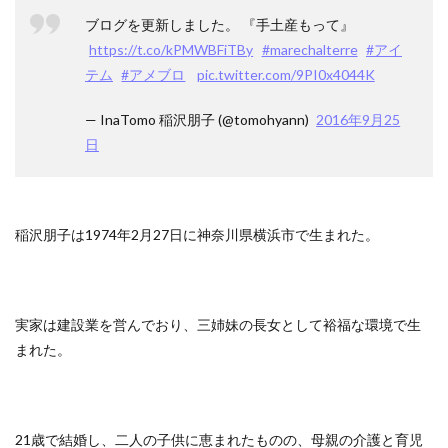
ブログを更新しました。 『手土産もって』
https://t.co/kPMWBFiTBy
#marechalterre
#アイ
テム
#アメブロ
pic.twitter.com/9PI0x4044K
— InaTomo 稲沢朋子 (@tomohyann)
2016年9月25
日
稲沢朋子は1974年2月27日に神奈川県横浜市で生まれた。
実家は建設業を営んでおり、三姉妹の長女として裕福な環境で生
まれた。
21歳で結婚し、二人の子供に恵まれたものの、母親の介護と育児