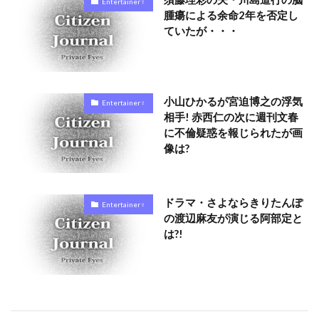
Entertainer♀
腫瘍による余命2年を否定し
ていたが・・・
小山ひかるが宮迫博之の浮気
Entertainer♀
相手! 赤西仁の次に週刊文春
に不倫疑惑を報じられたが画
像は?
ドラマ・さよならきりたんぽ
Entertainer♀
の渡辺麻友が演じる阿部定と
は?!