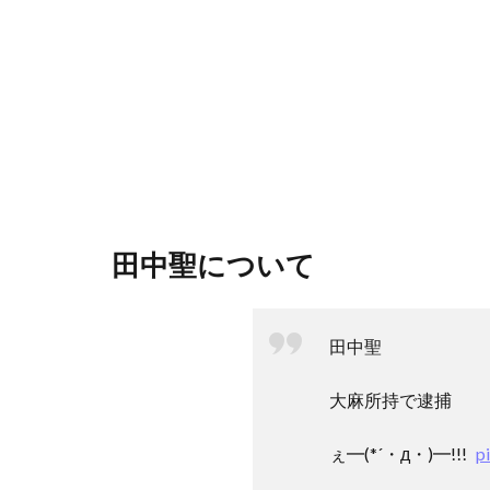
田中聖について
田中聖
大麻所持で逮捕
ぇ━(*´・д・)━!!!
p