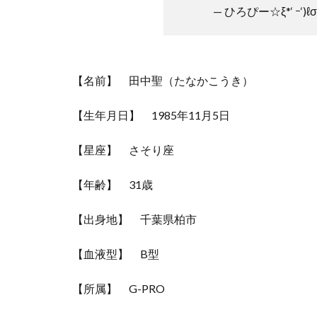
— ひろぴー☆ξ*‘ ｰ‘)ℓσνє
【名前】 田中聖（たなかこうき）
【生年月日】 1985年11月5日
【星座】 さそり座
【年齢】 31歳
【出身地】 千葉県柏市
【血液型】 B型
【所属】 G-PRO