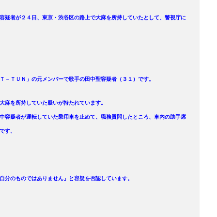
容疑者が２４日、東京・渋谷区の路上で大麻を所持していたとして、警視庁に
Ｔ－ＴＵＮ」の元メンバーで歌手の田中聖容疑者（３１）です。
大麻を所持していた疑いが持たれています。
中容疑者が運転していた乗用車を止めて、職務質問したところ、車内の助手席
です。
自分のものではありません」と容疑を否認しています。