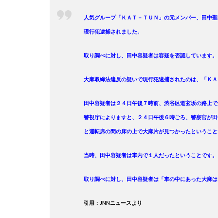
人気グループ「ＫＡＴ－ＴＵＮ」の元メンバー、田中聖
現行犯逮捕されました。
取り調べに対し、田中容疑者は容疑を否認しています。
大麻取締法違反の疑いで現行犯逮捕されたのは、「ＫＡ
田中容疑者は２４日午後７時前、渋谷区道玄坂の路上で
警視庁によりますと、２４日午後６時ごろ、警察官が田
と運転席の間の床の上で大麻片が見つかったということ
当時、田中容疑者は車内で１人だったということです。
取り調べに対し、田中容疑者は「車の中にあった大麻は
引用：JNNニュースより