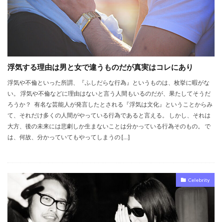
浮気する理由は男と女で違うものだが真実はコレにあり
浮気や不倫といった所謂、『ふしだらな行為』というものは、枚挙に暇がな
い。 浮気や不倫などに理由はないと言う人間もいるのだが、果たしてそうだ
ろうか？ 有名な芸能人が発言したとされる『浮気は文化』ということからみ
て、それだけ多くの人間がやっている行為であると言える。 しかし、それは
大方、後の未来には悲劇しか生まないことは分かっている行為そのもの。 で
は、何故、分かっていてもやってしまうの […]
Celebrity