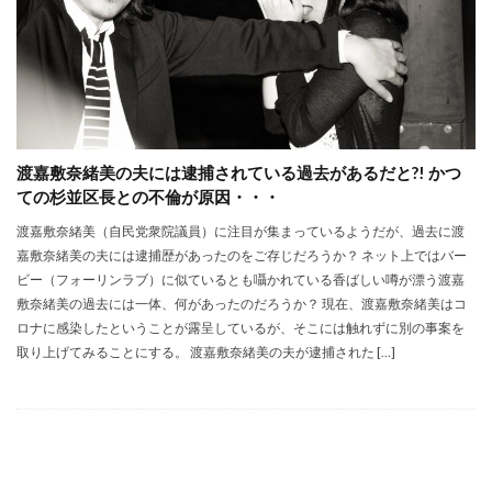
渡嘉敷奈緒美の夫には逮捕されている過去があるだと?! かつ
ての杉並区長との不倫が原因・・・
渡嘉敷奈緒美（自民党衆院議員）に注目が集まっているようだが、過去に渡
嘉敷奈緒美の夫には逮捕歴があったのをご存じだろうか？ ネット上ではバー
ビー（フォーリンラブ）に似ているとも囁かれている香ばしい噂が漂う渡嘉
敷奈緒美の過去には一体、何があったのだろうか？ 現在、渡嘉敷奈緒美はコ
ロナに感染したということが露呈しているが、そこには触れずに別の事案を
取り上げてみることにする。 渡嘉敷奈緒美の夫が逮捕された […]