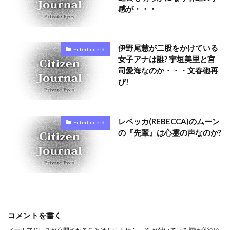
感が・・・
伊野尾慧が二股をかけている
Entertainer♀
女子アナは誰? 宇垣美里と宮
司愛海なのか・・・文春砲再
び!
レベッカ(REBECCA)のムーン
Entertainer♀
の『先輩』は心霊の声なのか?
コメントを書く