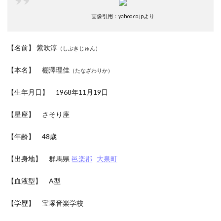
画像引用：yahoo.co.jpより
【名前】 紫吹淳
（しぶきじゅん）
【本名】 棚澤理佳
（たなざわりか）
【生年月日】 1968年11月19日
【星座】 さそり座
【年齢】 48歳
【出身地】 群馬県
邑楽郡
大泉町
【血液型】 A型
【学歴】 宝塚音楽学校