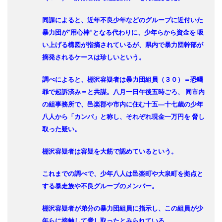
同課によると、近年不良少年などのグループに近付いた
暴力団が“用心棒”となる代わりに、少年らから資金を 吸
い上げる構図が指摘されているが、県内で暴力団幹部が
摘発されるケースは珍しいという。
調べによると、棚沢容疑者は暴力団組員（３０）＝恐喝
罪で起訴済み＝と共謀。八月一日午後五時ごろ、 同市内
の組事務所で、邑楽郡や市内に住む十五―十七歳の少年
八人から「カンパ」と称し、それぞれ現金一万円を 脅し
取った疑い。
棚沢容疑者は容疑を大筋で認めているという。
これまでの調べで、少年八人は邑楽町や大泉町を拠点と
する暴走族や不良グループのメンバー。
棚沢容疑者が弟分の暴力団組員に指示し、この組員が少
年らに接触して脅し取ったとみられている。