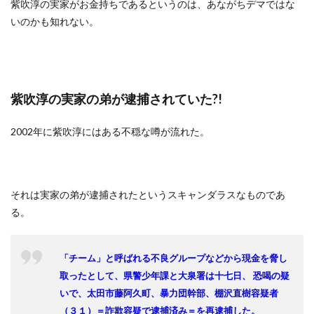
紫吹淳の実家がお金持ちであるというのは、あながちデマではな
いのかも知れない。
紫吹淳の実家の弟が逮捕されていた?!
2002年に紫吹淳にはある不穏な噂が流れた。
それは実家の弟が逮捕されたというスキャンダラスなものであ
る。
「チーム」と呼ばれる不良グループなどから現金を脅し
取ったとして、県警少年課と大泉署は十七日、 恐喝の疑
いで、太田市藤阿久町、暴力団幹部、棚沢直樹容疑者
（３１）＝詐欺容疑で逮捕済み＝を再逮捕した。