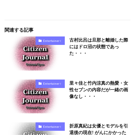
関連する記事
古村比呂は旦那と離婚した際
Entertainer♀
にはドロ沼の状態であっ
た・・・
里々佳と竹内涼真の熱愛・女
Entertainer♀
性セブンの内容だが一緒の画
像なし・・・
折原真紀は女優とモデルを引
Entertainer♀
退後の現在! がんにかかった