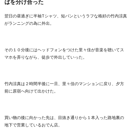
ばを分け合った
翌日の昼過ぎに半袖Tシャツ、短パンというラフな格好の竹内涼真
がランニングの為に外出。
その１０分後にはヘッドフォンをつけた里々佳が音楽を聴いてス
マホを弄りながら、徒歩で外出していった。
竹内涼真は２時間半後に一旦、里々佳のマンションに戻り、夕方
前に原宿へ向けて出かけた。
買い物の後に向かった先は、目抜き通りから１本入った路地裏の
地下で営業しているおでん店。