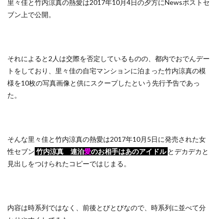
里々佳と竹内涼真の熱愛は2017年10月4日の夕方にNewsポストセ
ブン上で公開。
それによると2人は交際を否定しているものの、都内でおでんデー
トをしており、里々佳の自宅マンションに泊まった竹内涼真の模
様を10枚の写真画像と供にスクープしたという先行予告であっ
た。
そんな里々佳と竹内涼真の熱愛は2017年10月5日に発売された女
性セブン
竹内涼真 連泊
愛
のお相手はあのアイドル
とデカデカと
見出しをつけられたコピーではじまる。
内容は時系列ではなく、前後とびとびなので、時系列に並べて分