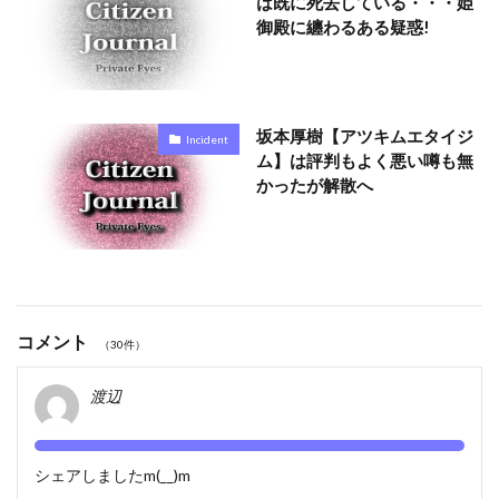
は既に死去している・・・姫
御殿に纏わるある疑惑!
坂本厚樹【アツキムエタイジ
Incident
ム】は評判もよく悪い噂も無
かったが解散へ
コメント
（30件）
渡辺
シェアしましたm(__)m