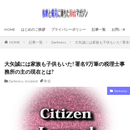
HOME
はじめのご挨拶
プライバシーポリシー
記事一覧
お問い合わ
HOME
記事一覧
Darkness
大矢誠には家族も子供もいた! 署名
大矢誠には家族も子供もいた! 署名9万筆の税理士事
務所の主の現在とは?
Darkness
,
Incident
卑劣
Darkness