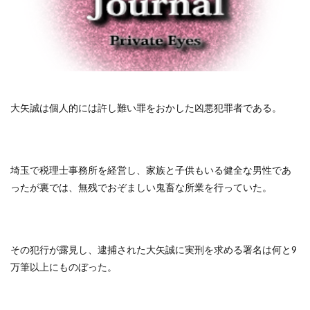
大矢誠は個人的には許し難い罪をおかした凶悪犯罪者である。
埼玉で税理士事務所を経営し、家族と子供もいる健全な男性であ
ったが裏では、無残でおぞましい鬼畜な所業を行っていた。
その犯行が露見し、逮捕された大矢誠に実刑を求める署名は何と9
万筆以上にものぼった。