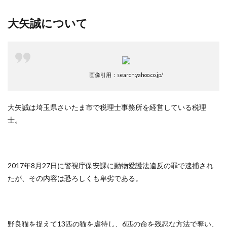
大矢誠について
画像引用：search.yahoo.co.jp/
大矢誠は埼玉県さいたま市で税理士事務所を経営している税理
士。
2017年8月27日に警視庁保安課に動物愛護法違反の罪で逮捕され
たが、その内容は恐ろしくも卑劣である。
野良猫を捉えて13匹の猫を虐待し、6匹の命を残忍な方法で奪い、