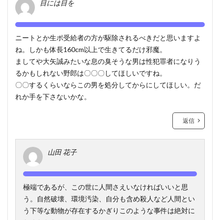
目には目を
ニートとか生ポ受給者の方が駆除されるべきだと思いますよ
ね。しかも体長160cm以上で生きてるだけ邪魔。
ましてや大矢誠みたいな息の臭そうな男は性犯罪者になりう
るかもしれない野郎は〇〇〇してほしいですね。
〇〇するくらいならこの男を処分してからにしてほしい。だ
れか手を下さないかな。
返信
山田 花子
極端であるが、この世に人間さえいなければいいと思
う。自然破壊、環境汚染、自分も含め殺人など人間とい
う下等な動物が存在するかぎりこのような事件は絶対に