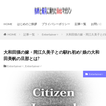
HOME
はじめのご挨拶
プライバシーポリシー
記事一覧
お問い合わ
HOME
記事一覧
Entertainer♀
大和田獏の嫁・岡江久美子との馴
大和田獏の嫁・岡江久美子との馴れ初め! 娘の大和
田美帆の旦那とは?
Entertainer♀
,
Entertainer♂
Entertainer♀