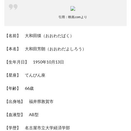
引用：映画.comより
【名前】 大和田獏（おおわだばく）
【本名】 大和田芳朗（おおわだよしろう）
【生年月日】 1950年10月13日
【星座】 てんびん座
【年齢】 66歳
【出身地】 福井県敦賀市
【血液型】 AB型
【学歴】 名古屋市立大学経済学部