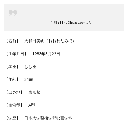
引用：Miho Ohwada.comより
【名前】 大和田美帆（おおわだみほ）
【生年月日】 1983年8月22日
【星座】 しし座
【年齢】 34歳
【出身地】 東京都
【血液型】 A型
【学歴】 日本大学藝術学部映画学科