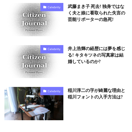
武藤まき子 死去! 独身ではな
Celebrity
く夫と娘に看取られた失言の
芸能リポーターの急死!
井上浩輝の経歴には夢を感じ
Celebrity
る! キタキツネの写真家は結
婚しているのか?
稲川淳二の字が綺麗な理由と
Celebrity
稲川フォントの入手方法は?