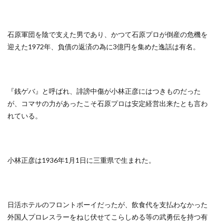
石原軍団を陰で支えた男であり、かつて石原プロが倒産の危機を
迎えた1972年、負債の返済の為に3億円を集めた逸話は有名。
『銭ゲバ』と呼ばれ、誹謗中傷が小林正彦にはつきものだった
が、コマサの力があったこそ石原プロは安定経営出来たとも言わ
れている。
小林正彦は1936年1月1日に三重県で生まれた。
日活ホテルのフロントボーイだったが、飲食代を支払わなかった
外国人プロレスラーをねじ伏せてこらしめる等の武勇伝を持つ有