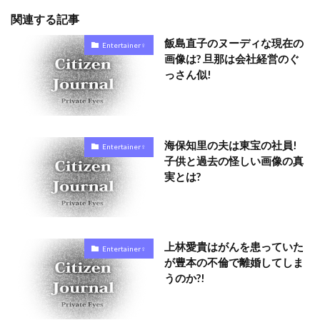
関連する記事
飯島直子のヌーディな現在の
Entertainer♀
画像は? 旦那は会社経営のぐ
っさん似!
海保知里の夫は東宝の社員!
Entertainer♀
子供と過去の怪しい画像の真
実とは?
上林愛貴はがんを患っていた
Entertainer♀
が豊本の不倫で離婚してしま
うのか?!