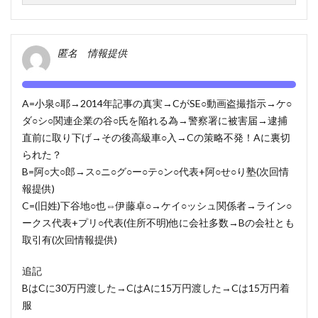
匿名 情報提供
A=小泉○耶→2014年記事の真実→CがSE○動画盗撮指示→ケ○
ダ○シ○関連企業の谷○氏を陥れる為→警察署に被害届→逮捕
直前に取り下げ→その後高級車○入→Cの策略不発！Aに裏切
られた？
B=阿○大○郎→ス○ニ○グ○ー○テ○ン○代表+阿○せ○り塾(次回情
報提供)
C=(旧姓)下谷地○也⇔伊藤卓○→ケイ○ッシュ関係者→ライン○
ークス代表+プリ○代表(住所不明)他に会社多数→Bの会社とも
取引有(次回情報提供)
追記
BはCに30万円渡した→CはAに15万円渡した→Cは15万円着
服