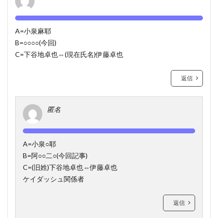
A=小泉麻耶
B=○○○○(今回)
C=下谷地卓也⇔(現在氏名)伊藤卓也
返信
匿名
A=小泉○耶
B=阿○○二○(今回記事)
C=(旧姓)下谷地卓也⇔伊藤卓也
ケイダッシュ関係者
返信