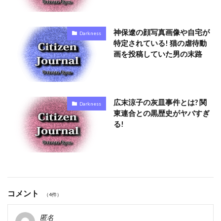
神保遼の顔写真画像や自宅が
Darkness
特定されている! 猫の虐待動
画を投稿していた男の末路
広末涼子の灰皿事件とは? 関
Darkness
東連合との黒歴史がヤバすぎ
る!
コメント
（4件）
匿名