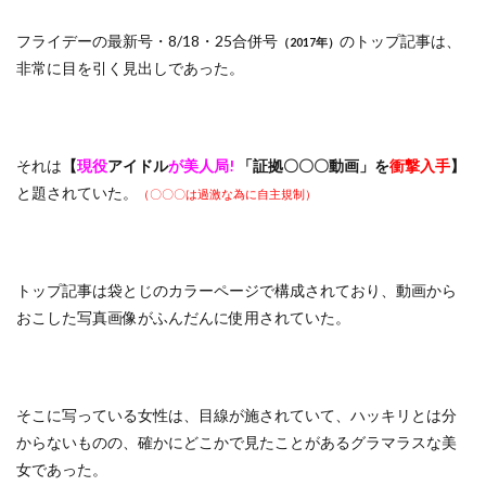
フライデーの最新号・8/18・25合併号
のトップ記事は、
（2017年）
非常に目を引く見出しであった。
それは
【
現役
アイドル
が美人局!
「証拠〇〇〇動画」を
衝撃入手
】
と題されていた。
（〇〇〇は過激な為に自主規制）
トップ記事は袋とじのカラーページで構成されており、動画から
おこした写真画像がふんだんに使用されていた。
そこに写っている女性は、目線が施されていて、ハッキリとは分
からないものの、確かにどこかで見たことがあるグラマラスな美
女であった。