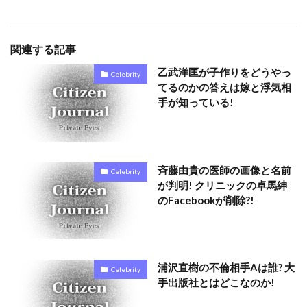
関連する記事
乙武洋匡が子作りをどうやっ
Celebrity
てるのかの答えは嫁と浮気相
手が知っている!
斉藤由貴の医師の画像と名前
Celebrity
が判明! クリニックの卓馬紳
のFacebookが削除?!
浦沢直樹の不倫相手Aは誰? 大
Celebrity
手出版社とはどこなのか!