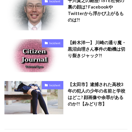
平川貴之の経歴! ISTE社長の
Incident
裏の顔は? Facebookや
Twitterから浮かび上がるも
のは?!
【鈴木洋一】 川崎の通り魔・
Incident
黒沼由理さん事件の動機は切
り裂きジャック?!
【太田市】逮捕された高校3
Incident
年の犯人の少年の名前と学校
はどこ? 顔画像や余罪がある
のか?!【みどり市】