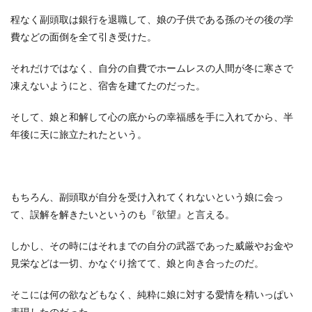
程なく副頭取は銀行を退職して、娘の子供である孫のその後の学
費などの面倒を全て引き受けた。
それだけではなく、自分の自費でホームレスの人間が冬に寒さで
凍えないようにと、宿舎を建てたのだった。
そして、娘と和解して心の底からの幸福感を手に入れてから、半
年後に天に旅立たれたという。
もちろん、副頭取が自分を受け入れてくれないという娘に会っ
て、誤解を解きたいというのも『欲望』と言える。
しかし、その時にはそれまでの自分の武器であった威厳やお金や
見栄などは一切、かなぐり捨てて、娘と向き合ったのだ。
そこには何の欲などもなく、純粋に娘に対する愛情を精いっぱい
表現したのだった。