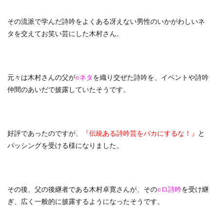
その流派で学んだ詩吟をよくある冴えない男性のいかがわしいネ
タを交えてお笑い芸にした木村さん。
元々は木村さんの父が
○ネタ
を織り交ぜた詩吟を、イベントや詩吟
仲間のあいだで披露していたそうです。
好評であったのですが、
『伝統ある詩吟芸をバカにするな！』
と
パッシングを受ける様になりました。
その後、父の後継者である木村卓寛さんが、その
○ロ詩吟
を受け継
ぎ、広く一般的に披露するようになったそうです。