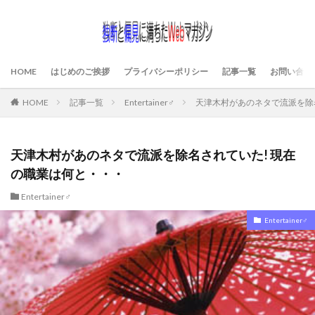
HOME
はじめのご挨拶
プライバシーポリシー
記事一覧
お問い合わ
HOME
記事一覧
Entertainer♂
天津木村があのネタで流派を除
天津木村があのネタで流派を除名されていた! 現在
の職業は何と・・・
Entertainer♂
Entertainer♂