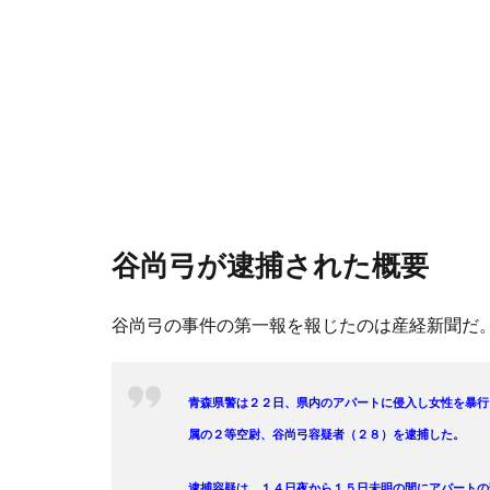
谷尚弓が逮捕された概要
谷尚弓の事件の第一報を報じたのは産経新聞だ
青森県警は２２日、県内のアパートに侵入し女性を暴行
属の２等空尉、谷尚弓容疑者（２８）を逮捕した。
逮捕容疑は、１４日夜から１５日未明の間にアパートの