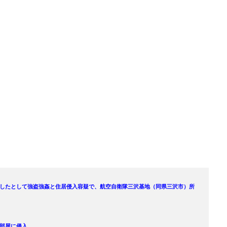
。
したとして強盗強姦と住居侵入容疑で、航空自衛隊三沢基地（同県三沢市）所
部屋に侵入。