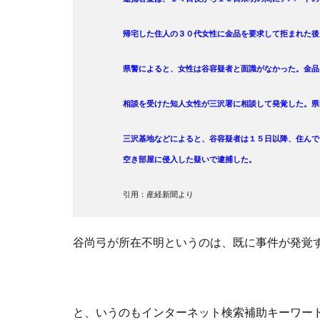
帰宅した住人の３０代女性に金品を要求して拒まれた後
県警によると、女性は谷容疑者と面識がなかった。金品
相談を受けた知人女性が三沢署に相談して発覚した。県
三沢基地などによると、谷容疑者は１５日以降、住んで
空き部屋に侵入した疑いで逮捕した。
引用：産経新聞より
谷尚弓が所在不明というのは、既に事件が発覚
と、いうのもインターネット検索補助キーワー