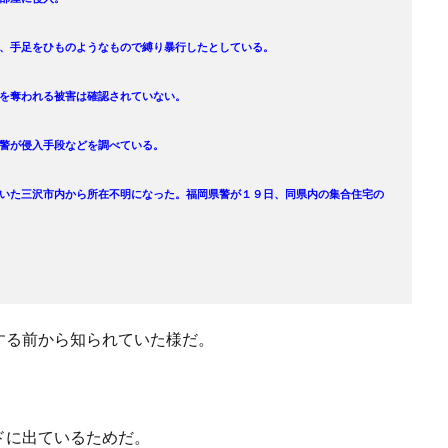
、手足をひものようなもので縛り暴行したとしている。
を奪われる被害は確認されていない。
警が侵入手段などを調べている。
いた三沢市内から所在不明になった。福岡県警が１９日、同県内の集合住宅の
する前から知られていた様だ。
ドに出ているためだ。