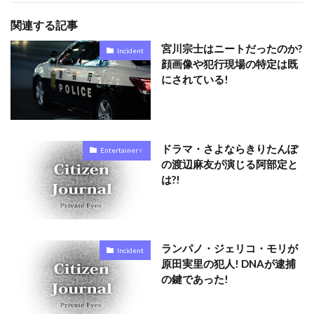
関連する記事
宮川宗士はニートだったのか?
Incident
顔画像や犯行現場の特定は既
にされている!
ドラマ・さよならきりたんぽ
Entertainer♀
の渡辺麻友が演じる阿部定と
は?!
ランパノ・ジェリコ・モリが
Incident
原田実里の犯人! DNAが逮捕
の鍵であった!