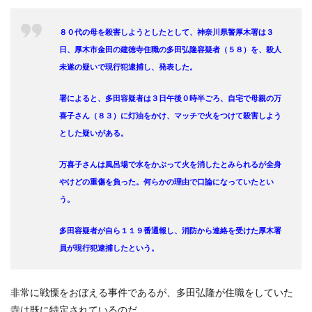
８０代の母を殺害しようとしたとして、神奈川県警厚木署は３
日、厚木市金田の建徳寺住職の多田弘隆容疑者（５８）を、殺人
未遂の疑いで現行犯逮捕し、発表した。
署によると、多田容疑者は３日午後０時半ごろ、自宅で母親の万
喜子さん（８３）に灯油をかけ、マッチで火をつけて殺害しよう
とした疑いがある。
万喜子さんは風呂場で水をかぶって火を消したとみられるが全身
やけどの重傷を負った。何らかの理由で口論になっていたとい
う。
多田容疑者が自ら１１９番通報し、消防から連絡を受けた厚木署
員が現行犯逮捕したという。
非常に戦慄をおぼえる事件であるが、多田弘隆が住職をしていた
寺は既に特定されているのだ。