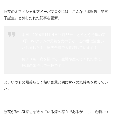
照英のオフィシャルアメーバブログには、こんな『御報告 第三
子誕生』と銘打たれた記事を更新。
本日、2016年11月4日14時58分、とうとう待望の第
3子3068グラムの元気な女の子が、この世に誕生い
たしました！ 家族全員で大喜びしています！
何よりも、命を掛けて一生懸命産んでくれた妻に、
感謝の気持ちで一杯です！
と、いつもの照英らしく熱い言葉と供に嫁への気持ちを綴ってい
た。
照英が熱い気持ちを送っている嫁の存在であるが、ここで嫁につ