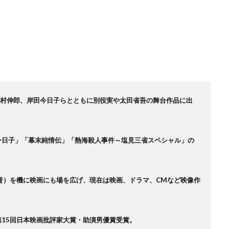
中村伸郎、岸田今日子らとともに別役実や太田省吾の舞台作品に出
「今日子」「幕末純情伝」「熱海殺人事件～塩見三省スペシャル」の
監督）を機に映画にも場を広げ、現在は映画、ドラマ、CMなど映像作
第15回日本映画批評家大賞・助演男優賞受賞。