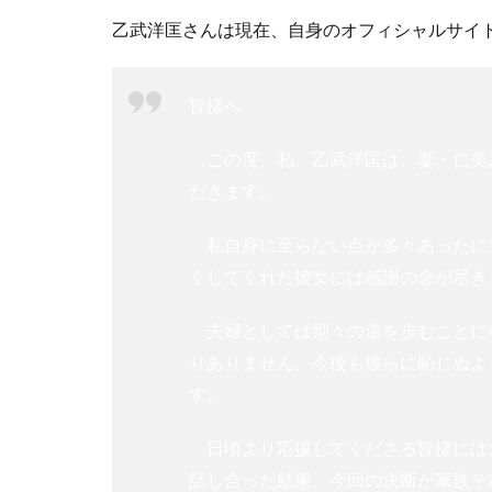
乙武洋匡さんは現在、自身のオフィシャルサイ
皆様へ
この度、私、乙武洋匡は、妻・仁美
だきます。
私自身に至らない点が多々あったに
くしてくれた彼女には感謝の念が尽き
夫婦としては別々の道を歩むことに
りありません。今後も彼らに恥じぬよ
す。
日頃より応援してくださる皆様には
話し合った結果、今回の決断が家族そ