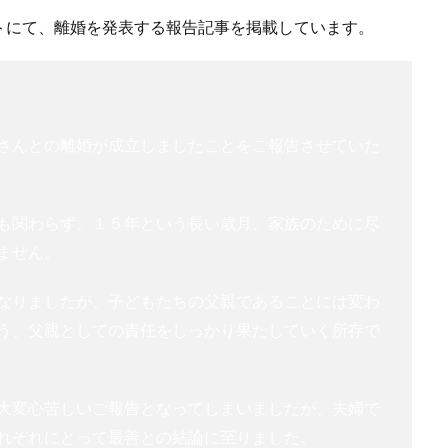
トにて、離婚を発表する報告記事を掲載しています。
さんとの離婚が成立しましたことをご報告させていた
も関わらず、１５年という長い歳月、家族のために尽
ません。
なりましたが、子どもたちの父親であることには変わ
う、父親としての責任をしっかり果たしていく所存で
大変心苦しいご報告となってしまいましたが、夫婦で
れぞれにとって最善との結論に至りました。