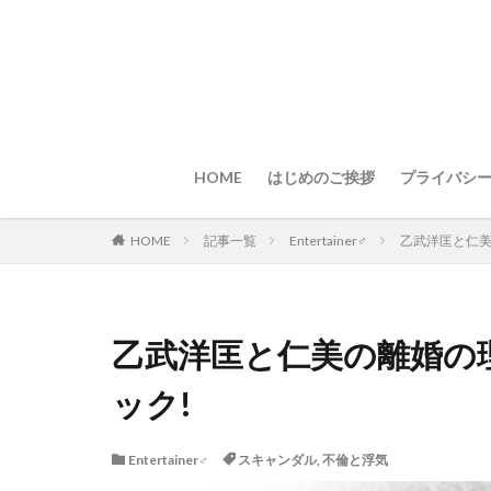
HOME
はじめのご挨拶
プライバシ
HOME
記事一覧
Entertainer♂
乙武洋匡と仁美
乙武洋匡と仁美の離婚の理
ック!
Entertainer♂
スキャンダル
,
不倫と浮気