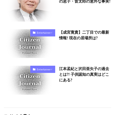
の息子・晋太郎の意外な事実!
【成宮寛貴】二丁目での最新
Entertainer♂
情報! 現在の居場所は?
江本孟紀と沢田亜矢子の過去
Entertainer♂
とは?! 子供認知の真実はどこ
にある?