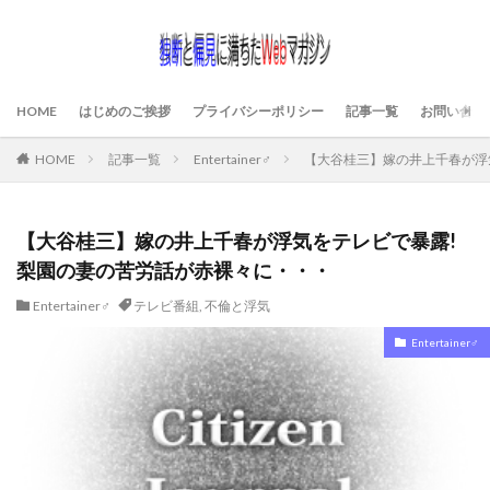
HOME
はじめのご挨拶
プライバシーポリシー
記事一覧
お問い合わ
HOME
記事一覧
Entertainer♂
【大谷桂三】嫁の井上千春が浮
【大谷桂三】嫁の井上千春が浮気をテレビで暴露!
梨園の妻の苦労話が赤裸々に・・・
Entertainer♂
テレビ番組
,
不倫と浮気
Entertainer♂