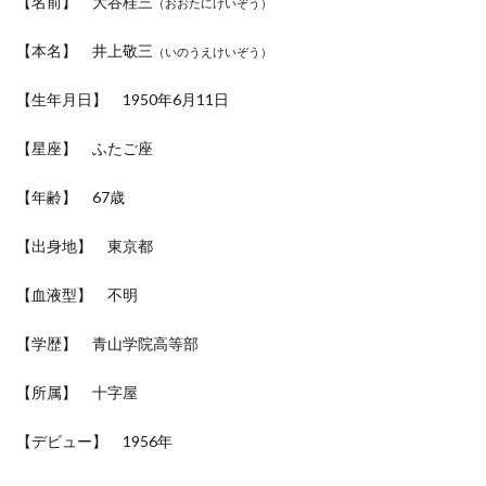
【名前】 大谷桂三
（おおたにけいぞう）
【本名】 井上敬三
（いのうえけいぞう）
【生年月日】 1950年6月11日
【星座】 ふたご座
【年齢】 67歳
【出身地】 東京都
【血液型】 不明
【学歴】 青山学院高等部
【所属】 十字屋
【デビュー】 1956年