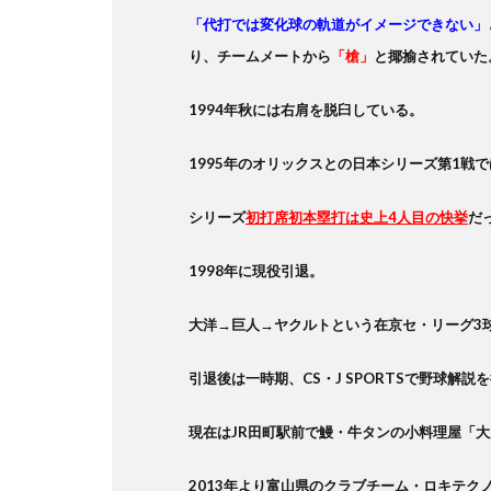
「代打では変化球の軌道がイメージできない」
り、チームメートから
「槍」
と揶揄されていた
1994年秋には右肩を脱臼している。
1995年のオリックスとの日本シリーズ第1戦
シリーズ
初打席初本塁打は史上4人目の快挙
だ
1998年に現役引退。
大洋→巨人→ヤクルトという在京セ・リーグ3
引退後は一時期、CS・J SPORTSで野球解説
現在はJR田町駅前で鰻・牛タンの小料理屋「
2013年より富山県のクラブチーム・ロキテク