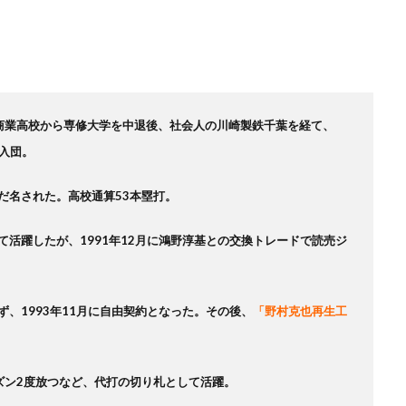
商業高校から専修大学を中退後、社会人の川崎製鉄千葉を経て、
に入団。
だ名された。高校通算53本塁打。
活躍したが、1991年12月に鴻野淳基との交換トレードで読売ジ
、1993年11月に自由契約となった。その後、
「野村克也再生工
ズン2度放つなど、代打の切り札として活躍。