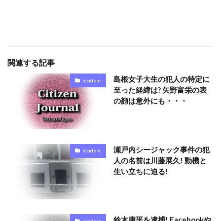
関連する記事
島根女子大生の犯人の特定に
Incident
至った経緯は? 矢野富栄の表
の顔は意外にも・・・
瀬戸内シージャック事件の犯
Incident
人の名前は川藤展久! 動機と
生い立ちに迫る!
鈴木康平を逮捕! Facebookや
Incident