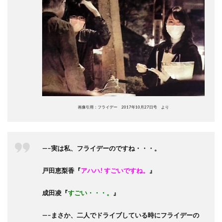
画像引用：フライデー 2017年10月27日号 より
—–実は私、フライデーのですね・・・。
戸田恵梨香『
アハハ! すごいですね。
』
成田凌『
すごい・・・。
』
—–まさか、二人でドライブしている時にフライデーの