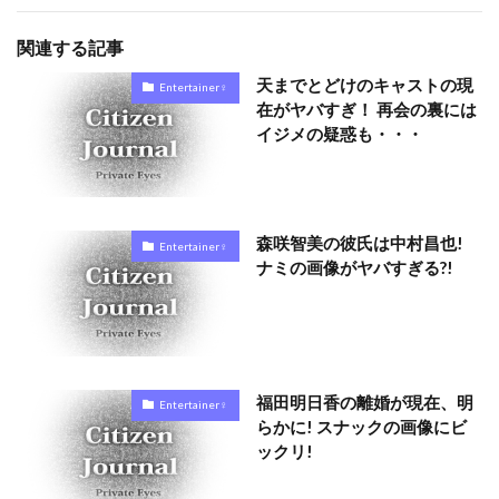
関連する記事
天までとどけのキャストの現
Entertainer♀
在がヤバすぎ！ 再会の裏には
イジメの疑惑も・・・
森咲智美の彼氏は中村昌也!
Entertainer♀
ナミの画像がヤバすぎる?!
福田明日香の離婚が現在、明
Entertainer♀
らかに! スナックの画像にビ
ックリ!