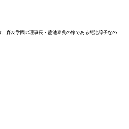
は、森友学園の理事長・籠池泰典の嫁である籠池諄子なの