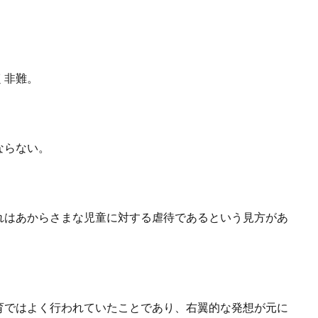
く非難。
。
ならない。
れはあからさまな児童に対する虐待であるという見方があ
育ではよく行われていたことであり、右翼的な発想が元に