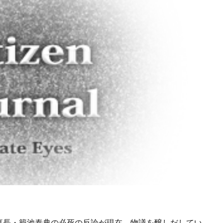
事長・籠池泰典の必死の反論が現在、物議を醸しだしてい