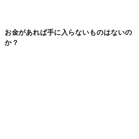
お金があれば手に入らないものはないの
か？
お金があればありとあらゆる物・奉仕（サービス）が享受でき
る。
場合によっては一個人の人生すら買えることもあるくらいに、お
金というものは強力なのだ。
お金を見せつけられて、自分自身の魂を売る人間が何と多いこと
か・・・。
それは世の中に報道されるニュースなどを見ても、枚挙に暇がな