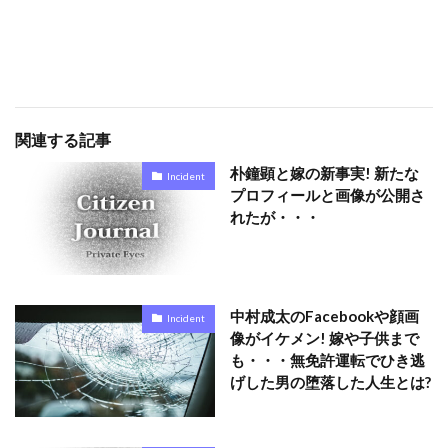
関連する記事
朴鐘顕と嫁の新事実! 新たな
Incident
プロフィールと画像が公開さ
れたが・・・
中村成太のFacebookや顔画
Incident
像がイケメン! 嫁や子供まで
も・・・無免許運転でひき逃
げした男の堕落した人生とは?