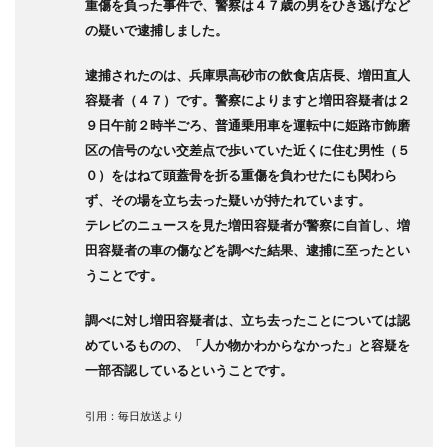
重傷を負った事件で、警察は４７歳の男をひき逃げなど
の疑いで逮捕しました。
逮捕されたのは、兵庫県高砂市の飲食店店長、増田直人
容疑者（４７）です。警察によりますと増田容疑者は２
９日午前２時半ごろ、普通乗用車を運転中に姫路市飾磨
区の信号のない交差点で歩いていた近くに住む男性（５
０）をはねて頭蓋骨を折る重傷を負わせたにも関わら
ず、その場を立ち去った疑いが持たれています。
テレビのニュースを見た増田容疑者が警察に自首し、増
田容疑者の車の傷などを調べた結果、逮捕に至ったとい
うことです。
調べに対し増田容疑者は、立ち去ったことについては認
めているものの、「人か物かわからなかった」と容疑を
一部否認しているということです。
引用：毎日放送より