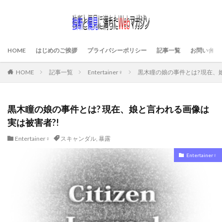
HOME
はじめのご挨拶
プライバシーポリシー
記事一覧
お問い合わ
HOME
記事一覧
Entertainer♀
黒木瞳の娘の事件とは? 現在、
黒木瞳の娘の事件とは? 現在、娘と言われる画像は
実は被害者?!
Entertainer♀
スキャンダル
,
暴露
Entertainer♀