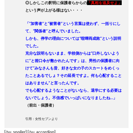
◎しかしこの釈明に保護者らからの
「真相を追及せよ」
という声が上がる様はない・・・
「“加害者”と“被害者”という言葉は使わず、一括りにし
て、“関係者”と呼んでいました。
しかも、停学の理由については“喧嘩両成敗”という説明
でした。
充分な説明もないまま、学校側からは“口外しないよう
に”と箝口令が敷かれたんです」
は、男性の保護者に向
けて“みなさんも昔、好きな女の子のスカートをめくっ
たことあるでしょ？その延長ですよ。何も心配すること
はありません”と言ったんです。
でも心配するようなことがないなら、退学にする必要は
ないでしょう。不信感でいっぱいになりましたね…」
（前出・保護者）
引用：女性セブンより
[/su_spoiler] [/su_accordion]