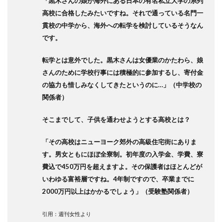
「黒木さんの娘が海外にある日本の有名私立大学の系列
高校に合格したみたいですね。それで通っている名門一
貫校の中学から、海外への転学を検討しているそうなん
です。
転学とは意外でした。黒木さんは女優業のかたわら、娘
さんのために学校行事には積極的に参加するし、寄付金
の協力も惜しみなくしてきたというのに…」（中学校の
関係者）
そこまでして、子供を通わせようとする高校とは？
「その高校はニューヨーク郊外の高級住宅街にありま
す。男女ともにほぼ全寮制。初年度の入学金、学費、寮
費込で450万円を超えますよ。その保護者はほとんどが
いわゆる富裕層ですね。4年制ですので、卒業までに
2000万円以上はかかるでしょう」（受験塾関係者）
引用：週刊女性より