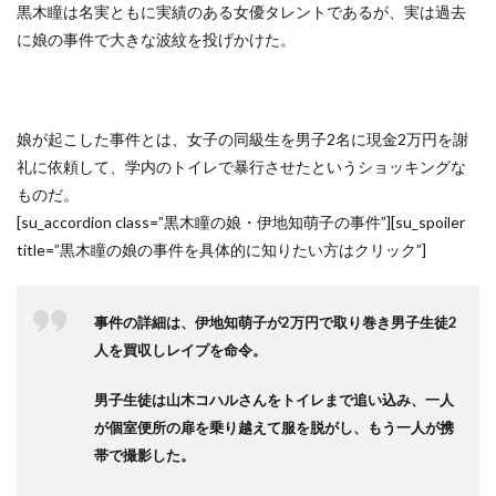
黒木瞳は名実ともに実績のある女優タレントであるが、実は過去
に娘の事件で大きな波紋を投げかけた。
娘が起こした事件とは、女子の同級生を男子2名に現金2万円を謝
礼に依頼して、学内のトイレで暴行させたというショッキングな
ものだ。
[su_accordion class=”黒木瞳の娘・伊地知萌子の事件”][su_spoiler
title=”黒木瞳の娘の事件を具体的に知りたい方はクリック”]
事件の詳細は、伊地知萌子が2万円で取り巻き男子生徒2
人を買収しレイプを命令。
男子生徒は山木コハルさんをトイレまで追い込み、一人
が個室便所の扉を乗り越えて服を脱がし、もう一人が携
帯で撮影した。