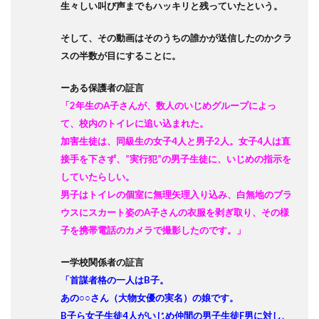
生々しい叫び声までもハッキリと残っていたという。
そして、その動画はそのうちの誰かが送信したのかクラ
スの半数が目にすることに。
ーある保護者の証言
「2年生のA子さんが、数人のいじめグループによっ
て、校内のトイレに追い込まれた。
加害生徒は、同級生の女子4人と男子2人。女子4人は直
接手を下さず、”実行犯”の男子生徒に、いじめの指示を
していたらしい。
男子はトイレの個室に無理矢理入り込み、白無地のブラ
ウスにスカート姿のA子さんの衣服を剥ぎ取り、その様
子を携帯電話のカメラで撮影したのです。」
ー学校関係者の証言
「首謀者格の一人はB子。
あの○○さん（大物女優の実名）の娘です。
B子ら女子生徒4人がいじめ仲間の男子生徒F男に対し、