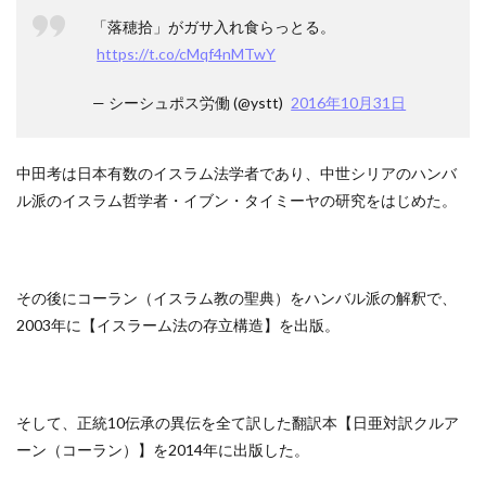
「落穂拾」がガサ入れ食らっとる。
https://t.co/cMqf4nMTwY
— シーシュポス労働 (@ystt)
2016年10月31日
中田考は日本有数のイスラム法学者であり、中世シリアのハンバ
ル派のイスラム哲学者・イブン・タイミーヤの研究をはじめた。
その後にコーラン（イスラム教の聖典）をハンバル派の解釈で、
2003年に【イスラーム法の存立構造】を出版。
そして、正統10伝承の異伝を全て訳した翻訳本【日亜対訳クルア
ーン（コーラン）】を2014年に出版した。