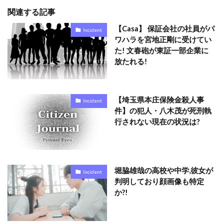
関連する記事
【Casa】 保証会社の社員がパ
Incident
ワハラを宮地正剛に受けてい
た! 文春砲が東証一部企業に
放たれる!
【埼玉県本庄保険金殺人事
Incident
件】の犯人・八木茂が死刑執
行されない現在の状況は?
堀脇雄哉の高校や中学,彼女が
Incident
判明しており顔画像も特定
か?!