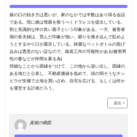
娘の口の効き方は悪いが、家のなかでは半数はあり得る会話
である。現に娘は母親を救うべくドラレコを提出している。
割と良識的な仲の良い親子という印象がある。一方、被害者
側の各夫婦は、荒んだ印象が強い。廻りを捲き込んで貶めよ
うとするやり口が露呈している。綺麗なペットボトルの投げ
込みは悪意のない証なので、偽装工作の可能性がある(被害男
性の妻などが仲間を募る為)
些細なことから因縁をつけて、この地から追い出し、因縁の
ある地だと公表し、不動産価値を低めて、頭の弱そうなチン
ピラが安価で土地を買い占め、自宅を広げる、もしくは何か
を運営する計画だろう。
返信
真相の構図