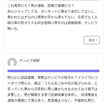
これ冤罪だろ？男が虚偽、恐喝で逮捕だろ？
自らジャンプしてる、ボンネットに乗せて走行してないし、
牽かれたはずなのに煙草が手から落ちてない。注意でなく人
様の車の窓ガラスを叩き怒鳴り脅すのは器物損壊。チンピラ
怖いな。
返信
チンピラ排除
明らかに誤認逮捕。警察はチンピラの味方か？ドライヴレコ
ーダーで明らか。娘は「うちも生ごみや石が投げられる」と
言っていた事から日常的に男に嫌がらせをされており親子は
反撃した。男が報復する形で証拠画像を保存し、自演事故を
虚偽の通報にて薄ら笑う。悪質極まりない。不愉快な男だ。