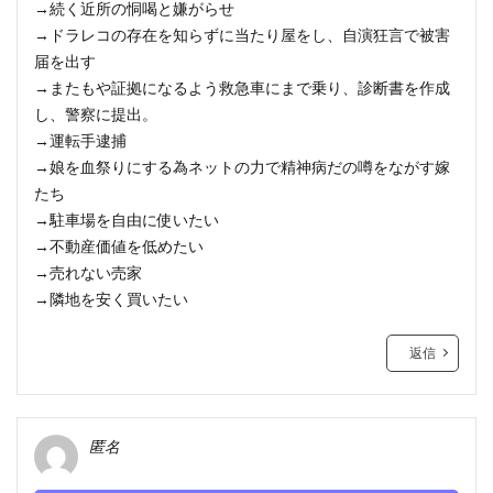
→続く近所の恫喝と嫌がらせ
→ドラレコの存在を知らずに当たり屋をし、自演狂言で被害
届を出す
→またもや証拠になるよう救急車にまで乗り、診断書を作成
し、警察に提出。
→運転手逮捕
→娘を血祭りにする為ネットの力で精神病だの噂をながす嫁
たち
→駐車場を自由に使いたい
→不動産価値を低めたい
→売れない売家
→隣地を安く買いたい
返信
匿名