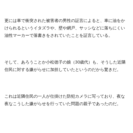
更には車で衝突された被害者の男性の証言によると、車に油をか
けられるというイタズラや、壁や網戸、サッシなどに落ちにくい
油性マーカーで落書きをされていたことを証言している。
そして、あろうことか小松徳子の娘（30歳代）も、そうした近隣
住民に対する嫌がらせに加担していたというのだから驚きだ。
これは近隣住民の一人が仕掛けた防犯カメラに写っており、夜な
夜なこうした嫌がらせを行っていた問題の親子であったのだ。