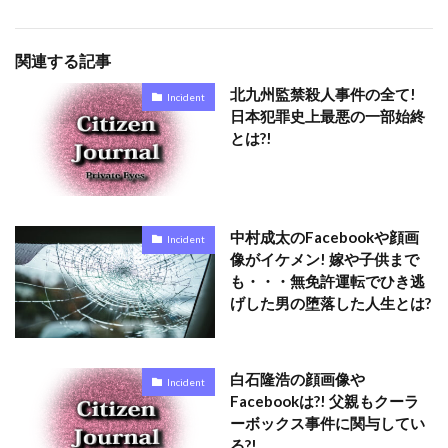
関連する記事
北九州監禁殺人事件の全て!
Incident
日本犯罪史上最悪の一部始終
とは?!
中村成太のFacebookや顔画
Incident
像がイケメン! 嫁や子供まで
も・・・無免許運転でひき逃
げした男の堕落した人生とは?
白石隆浩の顔画像や
Incident
Facebookは?! 父親もクーラ
ーボックス事件に関与してい
る?!