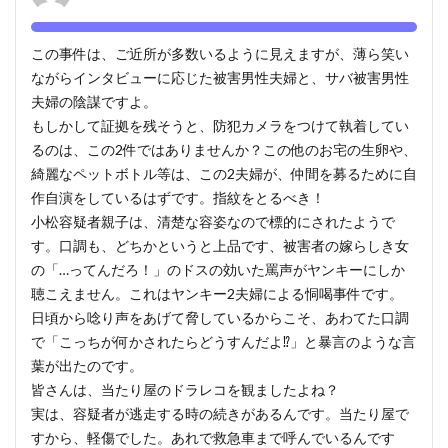
この事件は、ご近所が多数いるように見えますが、薄ら笑い
ながらインタビューに応じた被害男性夫婦と、サバ被害男性
夫婦の陰謀ですよ。
もしかして証拠を残そうと、防犯カメラをつけて執着してい
るのは、この2件ではありませんか？この他のお宅の生卵や、
綺麗なペットボトル等は、この2夫婦が、仲間を募るために自
作自演をしているはずです。指紋をとるべき！
小松容疑者親子は、清楚な容姿なので標的にされたようで
す。口調も、どちかというと上品です、被害者の嫁らしき女
の「…ってんだろ！」のドスの効いた罵声がヤンキーにしか
聴こえません。これはヤンキー2夫婦による恫喝事件です。
日頃から唸り声をあげて脅しているからこそ、あわてた口調
で「こっちが何かされたらどうすんだよ⁉」と暴言のような言
葉が出たのです。
皆さんは、当たり屋のドラレコを観ましたよね？
実は、容疑者が逃走する時の続きがあるんです。当たり屋で
すから、軽傷でした。あれで救急車まで呼んでいるんです