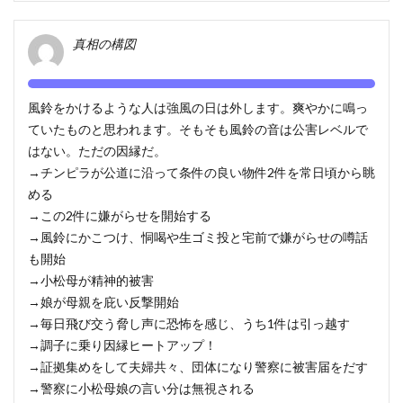
真相の構図
風鈴をかけるような人は強風の日は外します。爽やかに鳴っ
ていたものと思われます。そもそも風鈴の音は公害レベルで
はない。ただの因縁だ。
→チンピラが公道に沿って条件の良い物件2件を常日頃から眺
める
→この2件に嫌がらせを開始する
→風鈴にかこつけ、恫喝や生ゴミ投と宅前で嫌がらせの噂話
も開始
→小松母が精神的被害
→娘が母親を庇い反撃開始
→毎日飛び交う脅し声に恐怖を感じ、うち1件は引っ越す
→調子に乗り因縁ヒートアップ！
→証拠集めをして夫婦共々、団体になり警察に被害届をだす
→警察に小松母娘の言い分は無視される