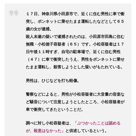
１７日、神奈川県小田原市で、近くに住む男性に車で衝
突し、ボンネットに乗せたまま運転したなどとして６５
歳の女が逮捕。
殺人未遂の疑いで逮捕されたのは、小田原市田島に住む
無職・小松徳子容疑者（６５）です。小松容疑者は１７
日午後１１時すぎ、自宅の駐車場で、近くに住む男性
（４７）に車で衝突したうえ、男性をボンネットに乗せ
たまま運転し、殺害しようとした疑いがもたれている。
男性は、ひじなどを打ち軽傷。
警察などによると、男性が小松容疑者に大音量の音楽な
ど騒音について注意しようとしたところ、小松容疑者が
車で衝突してきたということだ。
調べに対し小松容疑者は、
「ぶつかったことは認める
が、殺意はなかった」
と供述しているという。