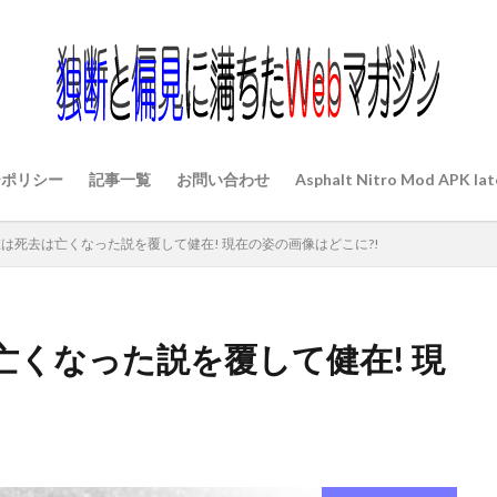
ーポリシー
記事一覧
お問い合わせ
Asphalt Nitro Mod APK lat
は死去は亡くなった説を覆して健在! 現在の姿の画像はどこに?!
くなった説を覆して健在! 現