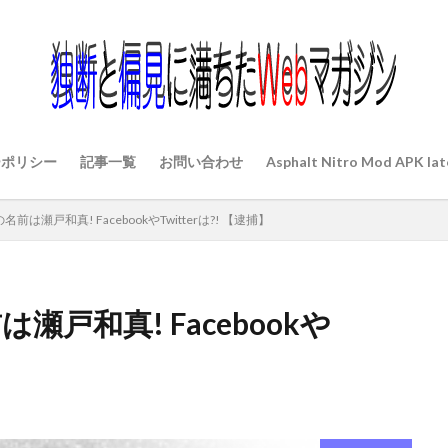
ーポリシー
記事一覧
お問い合わせ
Asphalt Nitro Mod APK lat
は瀬戸和真! FacebookやTwitterは?! 【逮捕】
戸和真! Facebookや