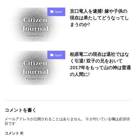
京口竜人を逮捕! 嫁や子供の
Sport
現在は果たしてどうなってし
まうのか?
柏原竜二の現在は退社ではな
Sport
く引退! 双子の兄をおいて
2017年をもって山の神は普通
の人間に!
コメントを書く
メールアドレスが公開されることはありません。
※
が付いている欄は必須項
目です
コメント
※