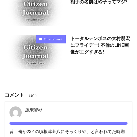
相手の名前は玲子ってマジ?
トータルテンボスの大村朋宏
Entertainer♂
にフライデー! 不倫のLINE画
像がエグすぎる!
コメント
（1件）
播摩隆司
昔、俺が23.4の頃根津甚八にそっくりや、と言われてた時期