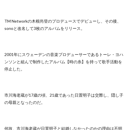
TM Networkの木根尚登のプロデュースでデビューし、その後、
sonoと改名して3枚のアルバムをリリース。
2001年にスウェーデンの音楽プロデューサーであるトーレ・ヨハ
ンソンと組んで制作したアルバム【時の糸】を持って歌手活動を
停止した。
市川海老蔵が17歳の頃、21歳であった日置明子は交際し、隠し子
の母親となったのだ。
何故、市川海老蔵が日置明子と結婚しなかったのかの理由は不明