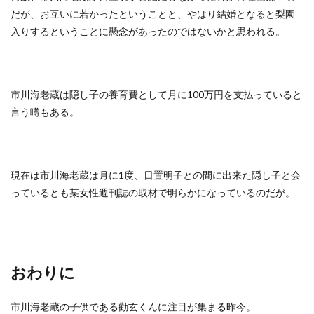
だが、お互いに若かったということと、やはり結婚となると梨園
入りするということに懸念があったのではないかと思われる。
市川海老蔵は隠し子の養育費として月に100万円を支払っていると
言う噂もある。
現在は市川海老蔵は月に1度、日置明子との間に出来た隠し子と会
っているとも某女性週刊誌の取材で明らかになっているのだが。
おわりに
市川海老蔵の子供である勸玄くんに注目が集まる昨今。