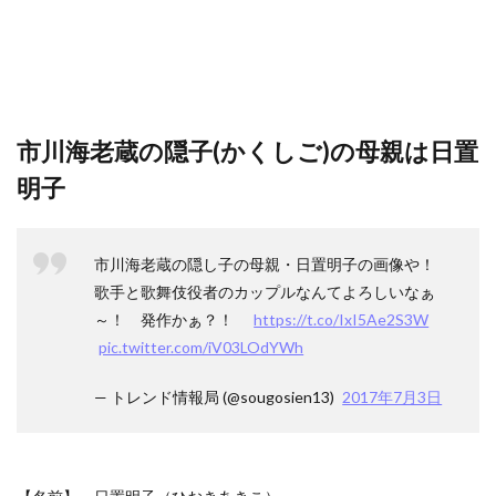
市川海老蔵の隠子(かくしご)の母親は日置
明子
市川海老蔵の隠し子の母親・日置明子の画像や！
歌手と歌舞伎役者のカップルなんてよろしいなぁ
～！ 発作かぁ？！
https://t.co/IxI5Ae2S3W
pic.twitter.com/iV03LOdYWh
— トレンド情報局 (@sougosien13)
2017年7月3日