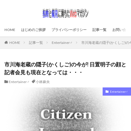
HOME
はじめのご挨拶
プライバシーポリシー
記事一覧
お問い合わ
HOME
記事一覧
Entertainer♂
市川海老蔵の隠子(かくしご)の
市川海老蔵の隠子(かくしご)の今が! 日置明子の顔と
記者会見も現在となっては・・・
Entertainer♂
小林麻央
Entertainer♂