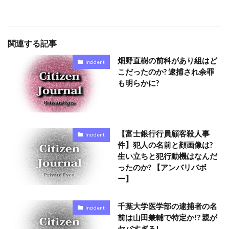
関連する記事
畑野直樹の前科があり組はど
Incident
こだったのか? 逮捕され余罪
も明らかに?
【富士銀行行員顧客殺人事
Incident
件】犯人の名前と顔画像は?
生い立ちと犯行動機はなんだ
ったのか? 【アンバリバボ
ー】
千葉大学医学部の逮捕者の名
Incident
前は山田兼輔で特定か!? 親が
ヤバすぎる!