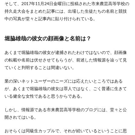
そして、2017年11月24日金曜日に投稿された市来農芸高等学校の
持久走大会をまとめた記事には、出場した生徒たちの名前と競技
中の写真が堂々と記事内に貼り付けられている。
堀脇雄哉の彼女の顔画像と名前は？
あくまで堀脇雄哉の彼女が逮捕されたわけではないので、顔画像
の転載や名前は伏せさせてもらうが、前述した情報源を辿って見
ていくと判明することは間違いない。
業の深いネットユーザーのニーズには応えたいところではある
が、あくまで堀脇雄哉の彼女は罪人ではなく、ごく普通に生きて
いる健全な女性であると思うからである。
しかし、情報源である市来農芸高等学校のブログには、堂々と公
開されてはいる。
おそらくは同級生カップルで、それが続いているということに思