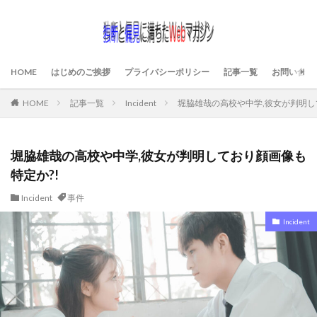
HOME
はじめのご挨拶
プライバシーポリシー
記事一覧
お問い合わ
HOME
記事一覧
Incident
堀脇雄哉の高校や中学,彼女が判明し
堀脇雄哉の高校や中学,彼女が判明しており顔画像も
特定か?!
Incident
事件
Incident