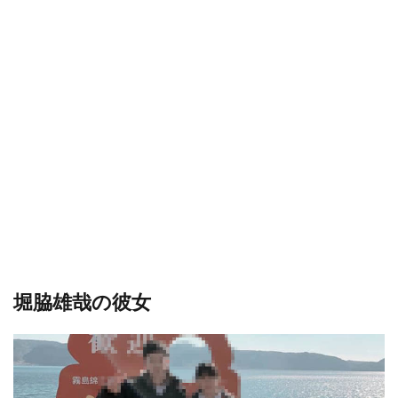
堀脇雄哉の彼女