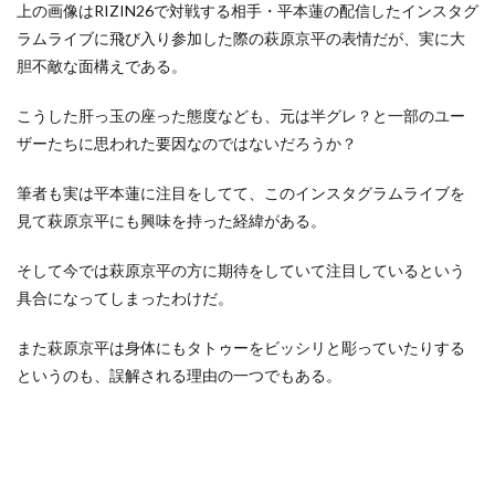
上の画像はRIZIN26で対戦する相手・平本蓮の配信したインスタグ
ラムライブに飛び入り参加した際の萩原京平の表情だが、実に大
胆不敵な面構えである。
こうした肝っ玉の座った態度なども、元は半グレ？と一部のユー
ザーたちに思われた要因なのではないだろうか？
筆者も実は平本蓮に注目をしてて、このインスタグラムライブを
見て萩原京平にも興味を持った経緯がある。
そして今では萩原京平の方に期待をしていて注目しているという
具合になってしまったわけだ。
また萩原京平は身体にもタトゥーをビッシリと彫っていたりする
というのも、誤解される理由の一つでもある。