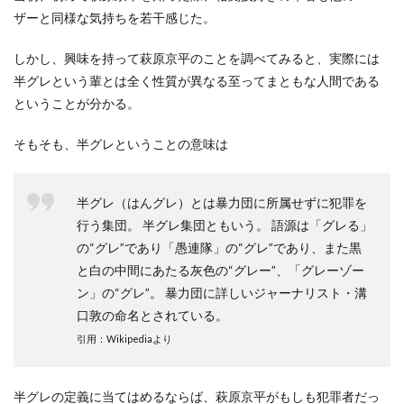
ザーと同様な気持ちを若干感じた。
しかし、興味を持って萩原京平のことを調べてみると、実際には
半グレという輩とは全く性質が異なる至ってまともな人間である
ということが分かる。
そもそも、半グレということの意味は
半グレ（はんグレ）とは暴力団に所属せずに犯罪を
行う集団。 半グレ集団ともいう。 語源は「グレる」
の“グレ”であり「愚連隊」の“グレ”であり、また黒
と白の中間にあたる灰色の“グレー”、「グレーゾー
ン」の“グレ”。 暴力団に詳しいジャーナリスト・溝
口敦の命名とされている。
引用：Wikipediaより
半グレの定義に当てはめるならば、萩原京平がもしも犯罪者だっ