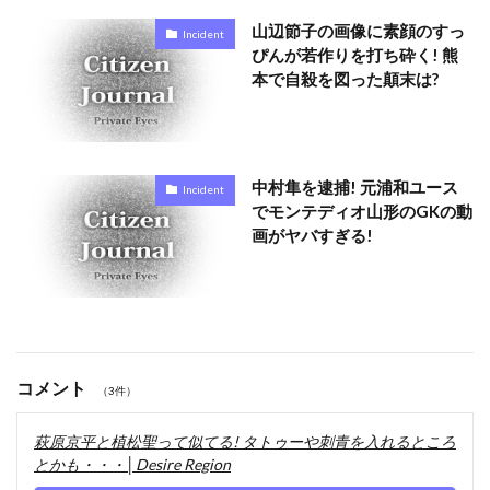
山辺節子の画像に素顔のすっ
Incident
ぴんが若作りを打ち砕く! 熊
本で自殺を図った顛末は?
中村隼を逮捕! 元浦和ユース
Incident
でモンテディオ山形のGKの動
画がヤバすぎる!
コメント
（3件）
萩原京平と植松聖って似てる! タトゥーや刺青を入れるところ
とかも・・・│Desire Region