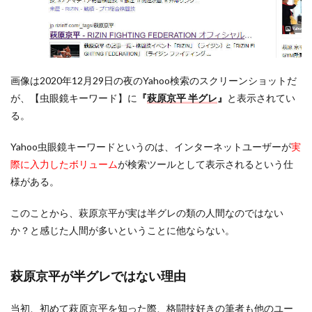
画像は2020年12月29日の夜のYahoo検索のスクリーンショットだ
が、【虫眼鏡キーワード】に
『
萩原京平 半グレ
』
と表示されてい
る。
Yahoo虫眼鏡キーワードというのは、インターネットユーザーが
実
際に入力したボリューム
が検索ツールとして表示されるという仕
様がある。
このことから、萩原京平が実は半グレの類の人間なのではない
か？と感じた人間が多いということに他ならない。
萩原京平が半グレではない理由
当初、初めて萩原京平を知った際、格闘技好きの筆者も他のユー