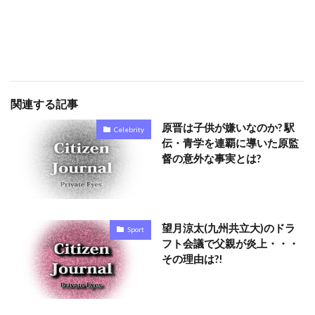
関連する記事
原晋は子供が嫌いなのか? 駅
Celebrity
伝・青学を連覇に導いた原監
督の意外な事実とは?
望月涼太(九州共立大)のドラ
Sport
フト会議で父親が炎上・・・
その理由は?!