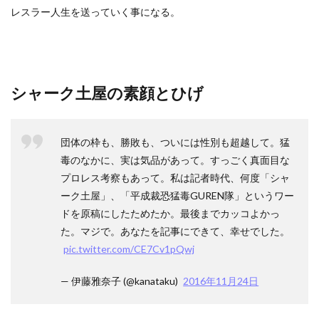
レスラー人生を送っていく事になる。
シャーク土屋の素顔とひげ
団体の枠も、勝敗も、ついには性別も超越して。猛
毒のなかに、実は気品があって。すっごく真面目な
プロレス考察もあって。私は記者時代、何度「シャ
ーク土屋」、「平成裁恐猛毒GUREN隊」というワー
ドを原稿にしたためたか。最後までカッコよかっ
た。マジで。あなたを記事にできて、幸せでした。
pic.twitter.com/CE7Cv1pQwj
— 伊藤雅奈子 (@kanataku)
2016年11月24日